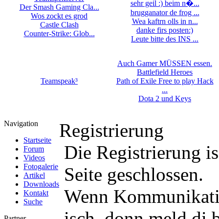
sehr geil :) beim n�...
Der Smash Gaming Cla...
brugganator de frog ...
Wos zockt es grod
Wea kaftrn olls in n...
Castle Clash
danke firs posten:)
Counter-Strike: Glob...
Leute bitte des INS ...
Auch Gamer MÜSSEN essen.
Battlefield Heroes
Teamspeak³
Path of Exile Free to play Hack
...
Dota 2 und Keys
Navigation
Registrierung
Startseite
Die Registrierung i
Forum
Videos
Fotogalerie
Seite geschlossen.
Artikel
Downloads
Wenn Kommunikatio
Kontakt
Suche
isch, donn meld di b
Partner