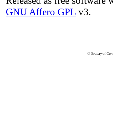
Released as free software 
GNU Affero GPL
v3.
©
Southtyrol.Gam