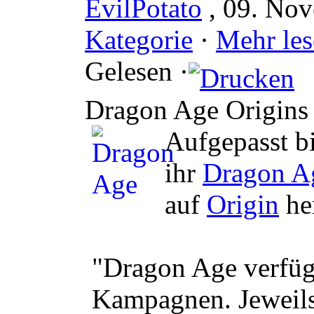
EvilPotato
, 09. No
Kategorie
·
Mehr les
Gelesen ·
Dragon Age Origins 
Aufgepasst b
ihr
Dragon Ag
auf
Origin
he
"Dragon Age verfüg
Kampagnen. Jeweils