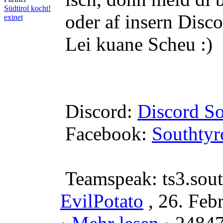
Südtirol kocht!
oder af insern Disco
exinet
Lei kuane Scheu :)
Discord:
Discord S
Facebook:
Southty
Teamspeak: ts3.sou
EvilPotato
, 26. Feb