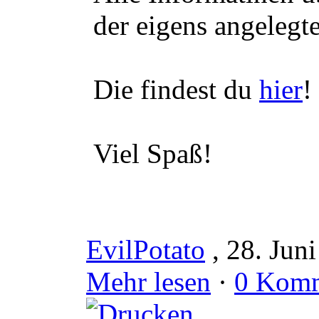
der eigens angelegt
Die findest du
hier
!
Viel Spaß!
EvilPotato
, 28. Jun
Mehr lesen
·
0 Komm