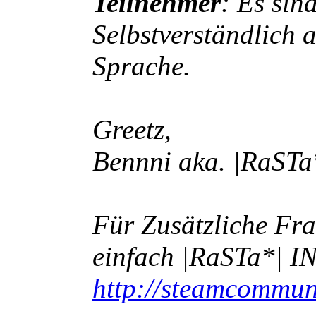
Teilnehmer
: Es sin
Selbstverständlich 
Sprache.
Greetz,
Bennni aka. |RaST
Für Zusätzliche Fr
einfach |RaSTa*| 
http://steamcommuni