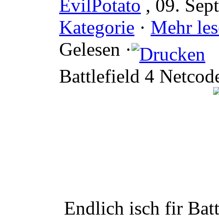
EvilPotato
, 09. Sep
Kategorie
·
Mehr les
Gelesen ·
Battlefield 4 Netcod
Endlich isch fir Bat