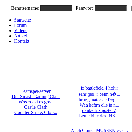
Benutzername:
Passwort:
Startseite
Forum
Videos
Artikel
Kontakt
jo battlefield 4 holt;)
Teamspekserver
sehr geil :) beim n�...
Der Smash Gaming Cla...
brugganator de frog ...
Wos zockt es grod
Wea kaftrn olls in n...
Castle Clash
danke firs posten:)
Counter-Strike: Glob...
Leute bitte des INS ...
Auch Gamer MÜSSEN essen.