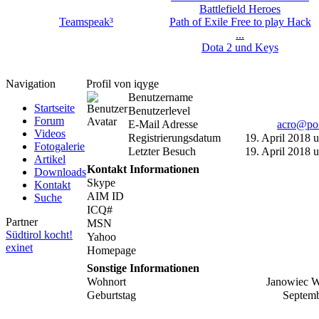
Battlefield Heroes
Teamspeak³
Path of Exile Free to play Hack
...
Dota 2 und Keys
Navigation
Profil von iqyge
Benutzername
Startseite
Benutzerlevel
Forum
E-Mail Adresse
acro@pom
Videos
Registrierungsdatum
19. April 2018 
Fotogalerie
Letzter Besuch
19. April 2018 
Artikel
Kontakt Informationen
Downloads
Skype
Kontakt
AIM ID
Suche
ICQ#
Partner
MSN
Südtirol kocht!
Yahoo
exinet
Homepage
Sonstige Informationen
Wohnort
Janowiec W
Geburtstag
Septemb