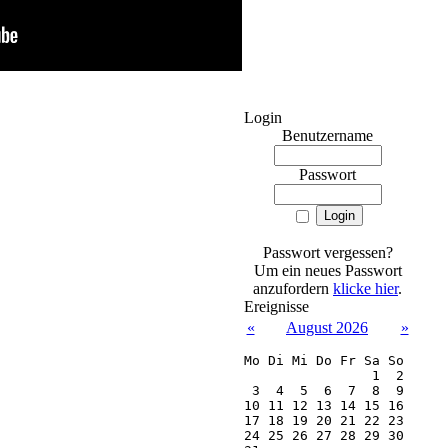
Login
Benutzername
Passwort
Passwort vergessen?
Um ein neues Passwort
anzufordern
klicke hier
.
Ereignisse
«
August 2026
»
Mo
Di
Mi
Do
Fr
Sa
So
 1
 2
 3
 4
 5
 6
 7
 8
 9
10
11
12
13
14
15
16
17
18
19
20
21
22
23
24
25
26
27
28
29
30