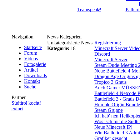
Teamspeak³
Path of
Navigation
News Kategorien
Unkategorisierte News
Registrierung
Startseite
Kategorie:
18
Minecraft Server Vide
Forum
Discord
Videos
Minecraft Server
Fotogalerie
Steam-Dude-Meeting 2
Artikel
Neue Battlefield 4 Mo
Downloads
Dragon Age Origins gra
Kontakt
Tropico 3 Gratis
Suche
Auch Gamer MÜSSEN 
Battlefield 4 Netcode 
Partner
Battlefield 3 - Gratis 
Südtirol kocht!
Humble Origin Bundle
exinet
Steam Gruppe
Ich hab' nen Helikopte
Wos isch mit die Südti
Neue Minecraft IP!
Win Battlefield 3 Admi
Grafiker gesucht