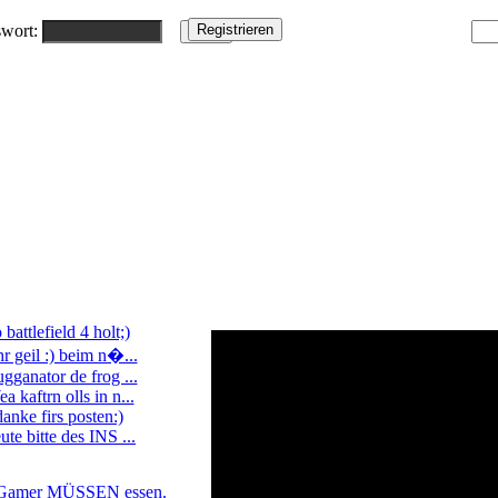
wort:
o battlefield 4 holt;)
hr geil :) beim n�...
ugganator de frog ...
a kaftrn olls in n...
danke firs posten:)
ute bitte des INS ...
Gamer MÜSSEN essen.