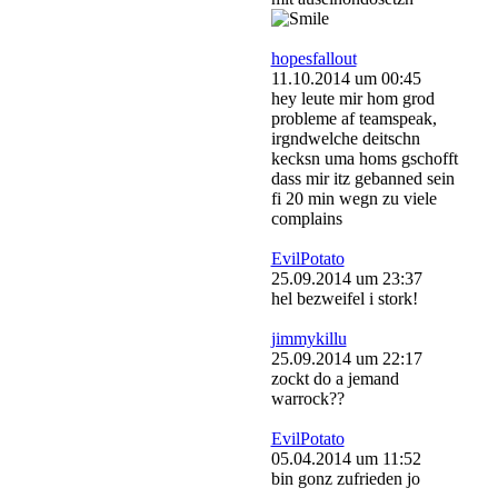
hopesfallout
11.10.2014 um 00:45
hey leute mir hom grod
probleme af teamspeak,
irgndwelche deitschn
kecksn uma homs gschofft
dass mir itz gebanned sein
fi 20 min wegn zu viele
complains
EvilPotato
25.09.2014 um 23:37
hel bezweifel i stork!
jimmykillu
25.09.2014 um 22:17
zockt do a jemand
warrock??
EvilPotato
05.04.2014 um 11:52
bin gonz zufrieden jo