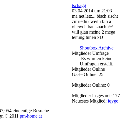
tschagg
03.04.2014 um 21:03
ma net letz... bisch sischt
zufriedn? weil i bin a
olleweil ban suachn^^
will gian meine 2 mega
leitung tunen xD
Shoutbox Archive
Mitglieder Umfrage
Es wurden keine
Umfragen erstellt.
Mitglieder Online
Gäste Online: 25
Mitglieder Online: 0
Mitglieder insgesamt: 177
Neuestes Mitglied:
iqyge
67,954 eindeutige Besuche
gn © 2011
pm-home.at