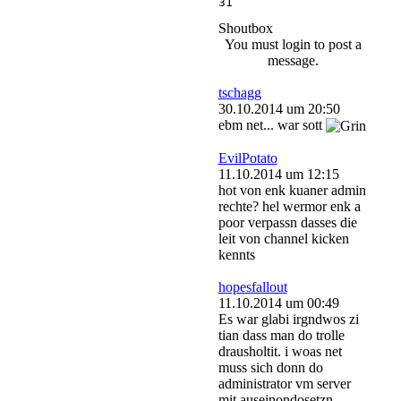
31
Shoutbox
You must login to post a
message.
tschagg
30.10.2014 um 20:50
ebm net... war sott
EvilPotato
11.10.2014 um 12:15
hot von enk kuaner admin
rechte? hel wermor enk a
poor verpassn dasses die
leit von channel kicken
kennts
hopesfallout
11.10.2014 um 00:49
Es war glabi irgndwos zi
tian dass man do trolle
drausholtit. i woas net
muss sich donn do
administrator vm server
mit auseinondosetzn