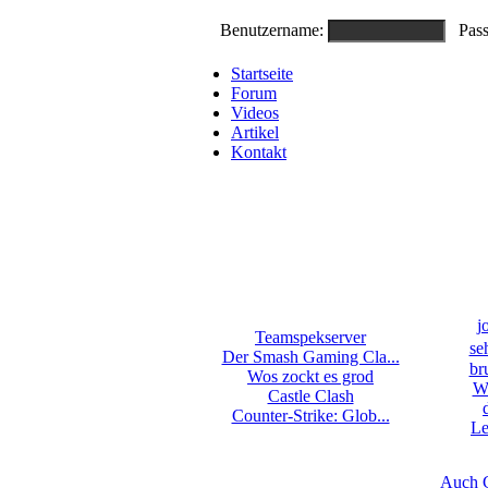
Benutzername:
Pass
Startseite
Forum
Videos
Artikel
Kontakt
j
Teamspekserver
se
Der Smash Gaming Cla...
br
Wos zockt es grod
We
Castle Clash
Counter-Strike: Glob...
Le
Auch 