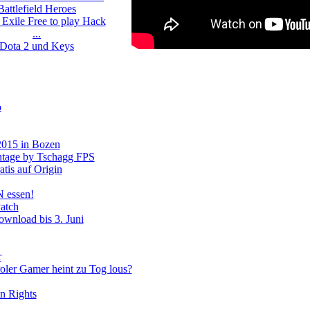
Battlefield Heroes
 Exile Free to play Hack
...
Dota 2 und Keys
o
015 in Bozen
ntage by Tschagg FPS
tis auf Origin
essen!
Patch
Download bis 3. Juni
r
roler Gamer heint zu Tog lous?
n Rights